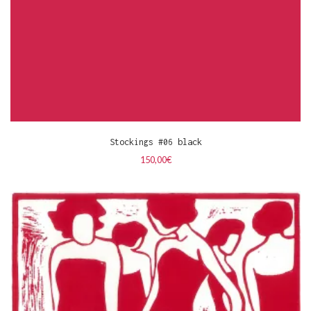
Stockings #06 black
150,00
€