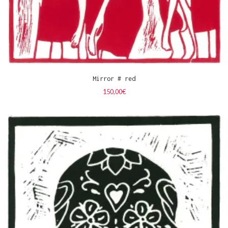
Mirror # red
150,00
€