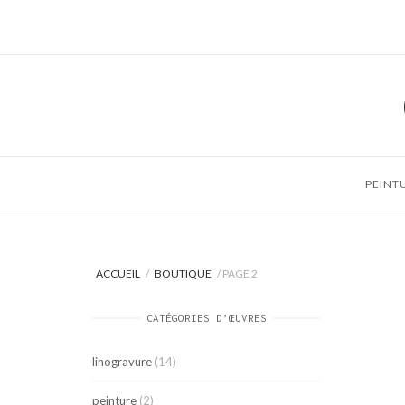
Skip
to
content
PEINT
ACCUEIL
/
BOUTIQUE
/ PAGE 2
CATÉGORIES D’ŒUVRES
linogravure
(14)
peinture
(2)