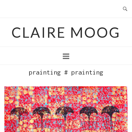
Skip
to
content
CLAIRE MOOG
prainting # prainting