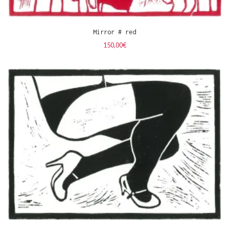
Mirror # red
150,00
€