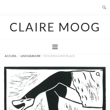
Skip
to
content
CLAIRE MOOG
ACCUEIL
/
LINOGRAVURE
/ STOCKINGS #05 BLACK