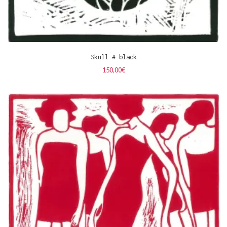
Skull # black
150,00
€