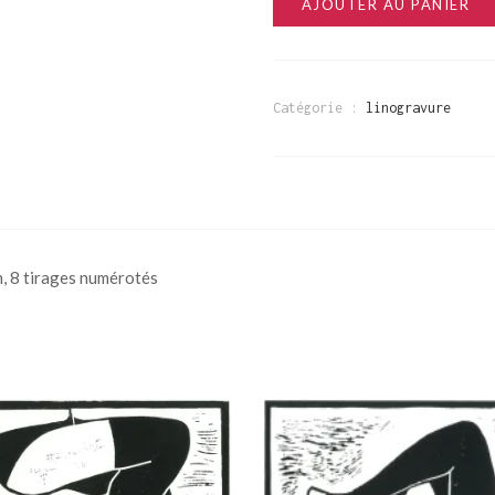
AJOUTER AU PANIER
Catégorie :
linogravure
m, 8 tirages numérotés