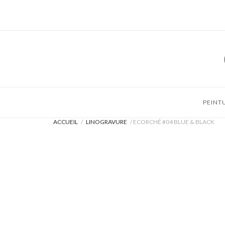
Skip
to
content
PEINT
ACCUEIL
/
LINOGRAVURE
/ ECORCHÉ #04 BLUE & BLACK