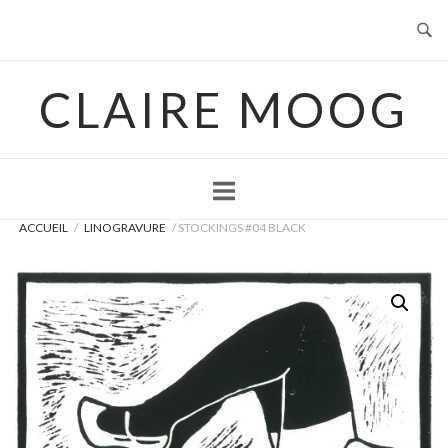
Skip
to
content
CLAIRE MOOG
ACCUEIL
/
LINOGRAVURE
/ STOCKINGS #04 BLACK