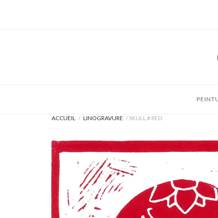
Skip
to
content
PEINT
ACCUEIL
/
LINOGRAVURE
/ SKULL # RED