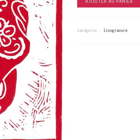
AJOUTER AU PANIER
Catégorie :
linogravure